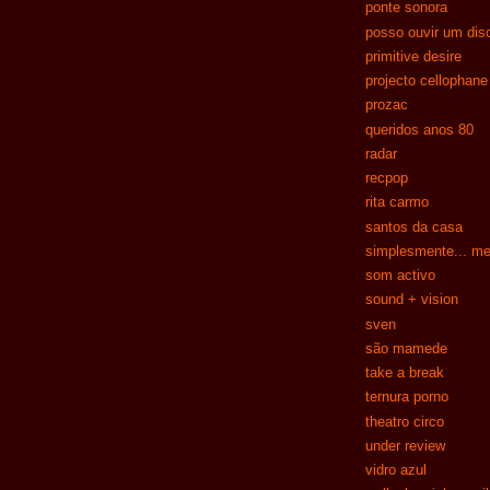
ponte sonora
posso ouvir um dis
primitive desire
projecto cellophane
prozac
queridos anos 80
radar
recpop
rita carmo
santos da casa
simplesmente... me
som activo
sound + vision
sven
são mamede
take a break
ternura porno
theatro circo
under review
vidro azul