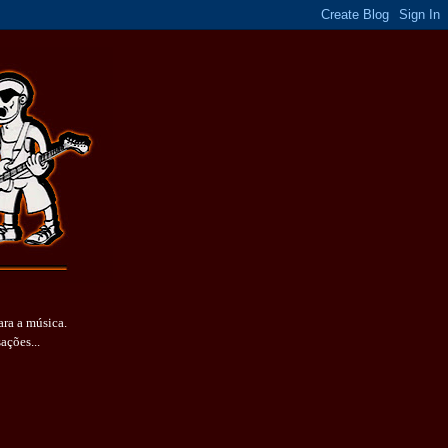
ara a música.
sações...