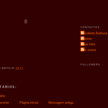
CONTACTOS
Elisabete Barbosa
antónio
filipe brito
luis sousa
FOLLOWERS
E BRITO
AT
00:17
TÁRIOS:
ário
ecente
Página inicial
Mensagem antiga