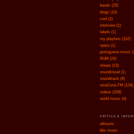
bands
(20)
blogs
(10)
cool
(2)
interview
(1)
labels
(1)
my playlists
(152)
opera
(1)
portuguese music
(
RUM
(24)
shows
(13)
soundcloud
(1)
soundtrack
(9)
umaCena FM
(134)
videos
(339)
world music
(4)
CRÍTICA E INFO
allmusic
bbc music