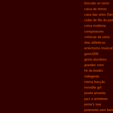
búscate un novio
caixa de ritmos
casa das artes (fam
clube de fãs do jos
coisa moderna
conspirasons
crónicas da serra
dias atlânticos
eclectismo musical
gonn1000
gosto duvidoso
grandes sons
hit da breakz
indiegente
intima fracção
invisible girl
janela amarela
jazz e arredores
jester's tear
juramento sem band