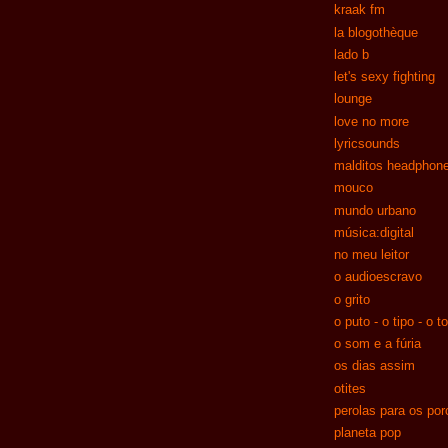
kraak fm
la blogothèque
lado b
let's sexy fighting
lounge
love no more
lyricsounds
malditos headphon
mouco
mundo urbano
música:digital
no meu leitor
o audioescravo
o grito
o puto - o tipo - o t
o som e a fúria
os dias assim
otites
perolas para os por
planeta pop