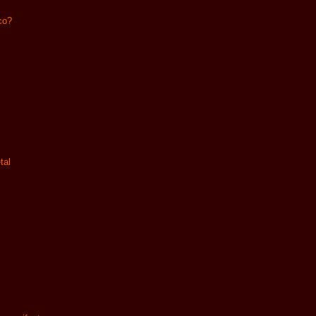
co?
tal