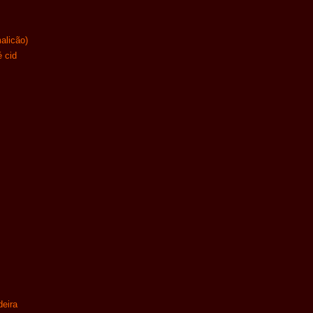
alicão)
é cid
eira