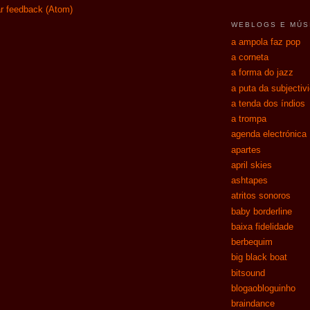
r feedback (Atom)
WEBLOGS E MÚS
a ampola faz pop
a corneta
a forma do jazz
a puta da subjectiv
a tenda dos índios
a trompa
agenda electrónica
apartes
april skies
ashtapes
atritos sonoros
baby borderline
baixa fidelidade
berbequim
big black boat
bitsound
blogaobloguinho
braindance