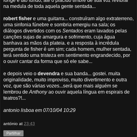
longe e tão fundo, até o plácido timbre de sua voz revibrar
na medula de toda aquela gente sentada...
robert fisher
e uma guitarra... construíram algo extraterreno,
uma sinfonia fúnebre e sombria emergiu na sala; os
diálogos divertidos com os
Sentados
eram lavados pelas
canções sujas de amargura e sofrimento, cuja água
banhava as mãos da plateia. e a resposta à incrédula
pergunta de fisher é um sim; cada homem, mulher sentada,
terá sentido uma tristeza em sentimento engrandecido, por
o ouvir cantar da forma que só ele sabe...
e depois veio o
devendra
e sua banda... gostei. muita
originalidade, muito improviso, muito divertimento e outra
voz, que são várias vozes...será que mais alguém se
lembrou de
Anthony
ao ouvir aquela língua em espirais de
teatros?!...
antonio lisboa em 07/10/04 10:29
antónio
at
23:43
Partilhar