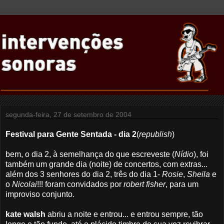
segunda-feira, 27 de setembro de 2004
Festival para Gente Sentada - dia 2
(
republish
)
bem, o dia 2, à semelhança do que escreveste (
Nídio
), foi
também um grande dia (noite) de concertos, com extras...
além dos 3 senhores do dia 2, três do dia 1-
Rosie
,
Sheila
e
o
Nicolai
!!! foram convidados por
robert fisher
, para um
improviso conjunto.
kate walsh
abriu a noite e entrou... e entrou sempre, tão