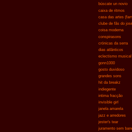
búscate un novio
caixa de ritmos
casa das artes (fam
clube de fãs do jos
coisa moderna
conspirasons
crónicas da serra
dias atlânticos
eclectismo musical
gonn1000
gosto duvidoso
grandes sons
hit da breakz
indiegente
intima fracção
invisible girl
janela amarela
jazz e arredores
jester's tear
juramento sem band