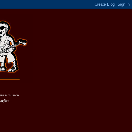
ara a música.
sações...