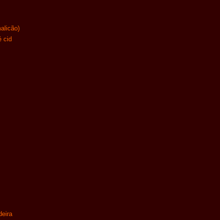
alicão)
é cid
eira