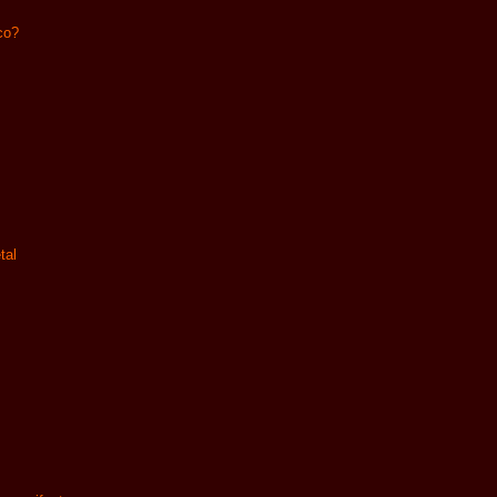
co?
tal