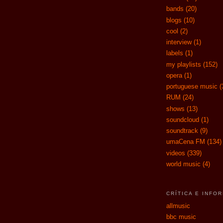
bands
(20)
blogs
(10)
cool
(2)
interview
(1)
labels
(1)
my playlists
(152)
opera
(1)
portuguese music
(
RUM
(24)
shows
(13)
soundcloud
(1)
soundtrack
(9)
umaCena FM
(134)
videos
(339)
world music
(4)
CRÍTICA E INFO
allmusic
bbc music