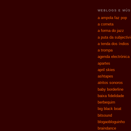
WEBLOGS E MÚS
a ampola faz pop
a corneta
a forma do jazz
a puta da subjectiv
a tenda dos índios
a trompa
agenda electrónica
apartes
april skies
ashtapes
atritos sonoros
baby borderline
baixa fidelidade
berbequim
big black boat
bitsound
blogaobloguinho
braindance