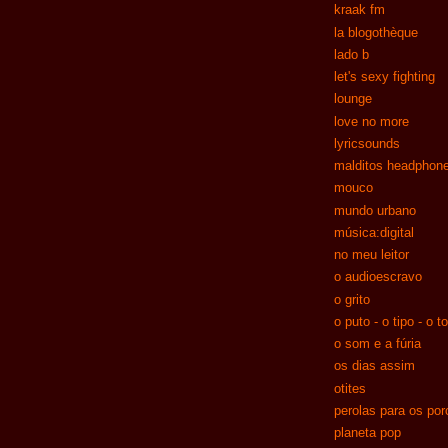
kraak fm
la blogothèque
lado b
let's sexy fighting
lounge
love no more
lyricsounds
malditos headphon
mouco
mundo urbano
música:digital
no meu leitor
o audioescravo
o grito
o puto - o tipo - o t
o som e a fúria
os dias assim
otites
perolas para os por
planeta pop