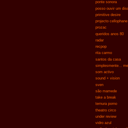
ponte sonora
posso ouvir um dis
primitive desire
projecto cellophane
prozac
queridos anos 80
radar
recpop
rita carmo
santos da casa
simplesmente... me
som activo
sound + vision
sven
são mamede
take a break
ternura porno
theatro circo
under review
vidro azul