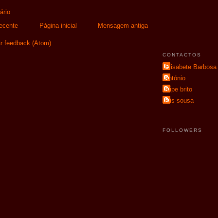
ário
ecente
Página inicial
Mensagem antiga
r feedback (Atom)
CONTACTOS
Elisabete Barbosa
antónio
filipe brito
luis sousa
FOLLOWERS